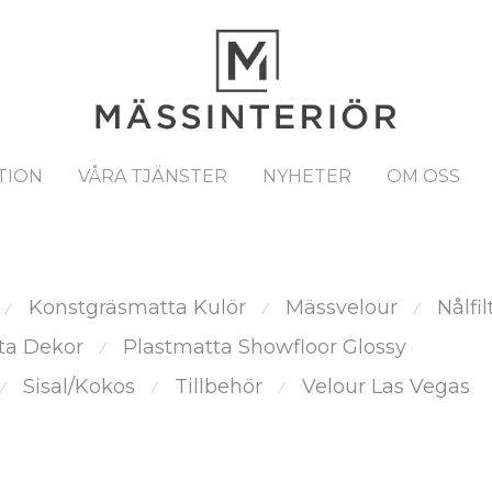
TION
VÅRA TJÄNSTER
NYHETER
OM OSS
Konstgräsmatta Kulör
Mässvelour
Nålfil
⁄
⁄
⁄
ta Dekor
Plastmatta Showfloor Glossy
⁄
Sisal/Kokos
Tillbehör
Velour Las Vegas
⁄
⁄
⁄