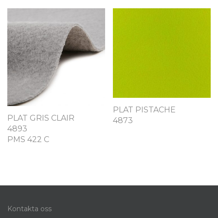
PLAT PISTACHE
PLAT GRIS CLAIR
4873
4893
PMS 422 C
Kontakta oss