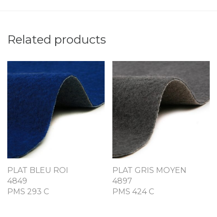
Related products
PLAT BLEU ROI
PLAT GRIS MOYEN
4849
4897
PMS 293 C
PMS 424 C