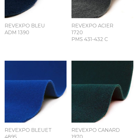
REVEXPO BLEU
REVEXPO ACIER
ADM 1390
1720
PMS 431-432 C
REVEXPO BLEUET
REVEXPO CANARD
4895
1970