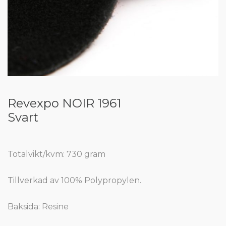
Revexpo NOIR 1961
Svart
Totalvikt/kvm: 730 gram
Tillverkad av 100% Polypropylen.
Baksida: Resine