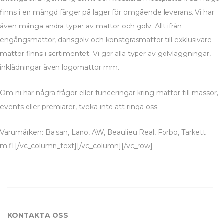
finns i en mängd färger på lager för omgående leverans. Vi har
även många andra typer av mattor och golv. Allt ifrån
engångsmattor, dansgolv och konstgräsmattor till exklusivare
mattor finns i sortimentet. Vi gör alla typer av golvläggningar,
inklädningar även logomattor mm.
Om ni har några frågor eller funderingar kring mattor till mässor,
events eller premiärer, tveka inte att ringa oss.
Varumärken: Balsan, Lano, AW, Beaulieu Real, Forbo, Tarkett
m.fl.[/vc_column_text][/vc_column][/vc_row]
KONTAKTA OSS