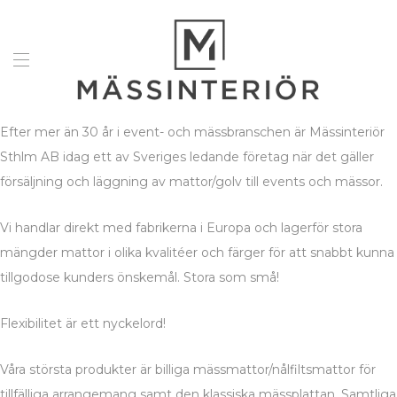
Efter mer än 30 år i event- och mässbranschen är Mässinteriör
Sthlm AB idag ett av Sveriges ledande företag när det gäller
försäljning och läggning av mattor/golv till events och mässor.
Vi handlar direkt med fabrikerna i Europa och lagerför stora
mängder mattor i olika kvalitéer och färger för att snabbt kunna
tillgodose kunders önskemål. Stora som små!
Flexibilitet är ett nyckelord!
Våra största produkter är billiga mässmattor/nålfiltsmattor för
tillfälliga arrangemang samt den klassiska mässplattan. Samtliga