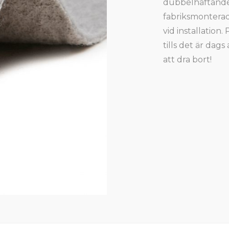
dubbelhäftande 
fabriksmontera
vid installation.
tills det är dag
att dra bort!