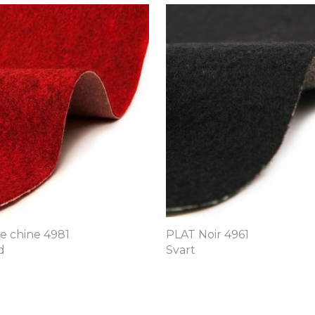
 chine 4981
PLAT Noir 4961
d
Svart