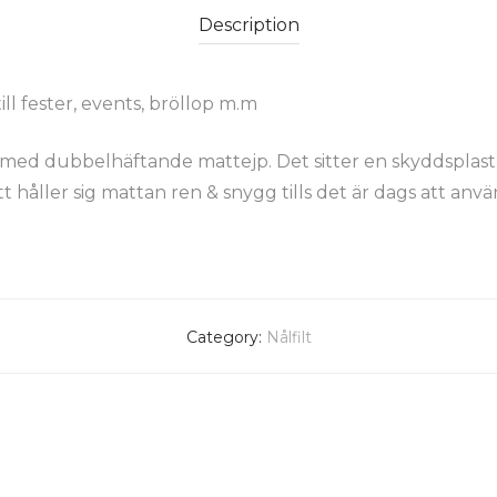
Description
ll fester, events, bröllop m.m
ast med dubbelhäftande mattejp. Det sitter en skyddspl
tt håller sig mattan ren & snygg tills det är dags att anv
Category:
Nålfilt