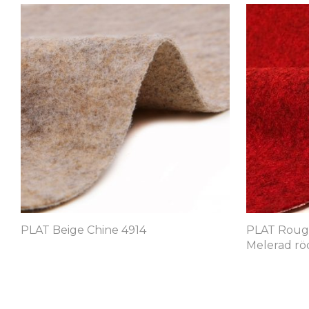
PLAT Beige Chine 4914
PLAT Rouge
Melerad rö