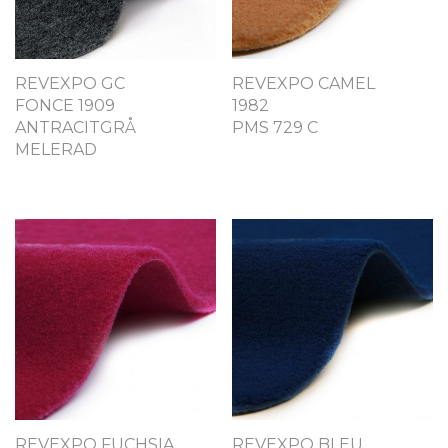
REVEXPO GC
REVEXPO CAMEL
FONCE 1909
1982
ANTRACITGRÅ
PMS 729 C
MELERAD
REVEXPO FUCHSIA
REVEXPO BLEU