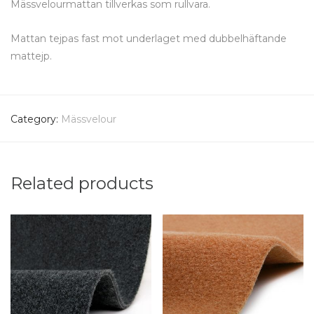
Mässvelourmattan tillverkas som rullvara.
Mattan tejpas fast mot underlaget med dubbelhäftande
mattejp.
Category:
Mässvelour
Related products